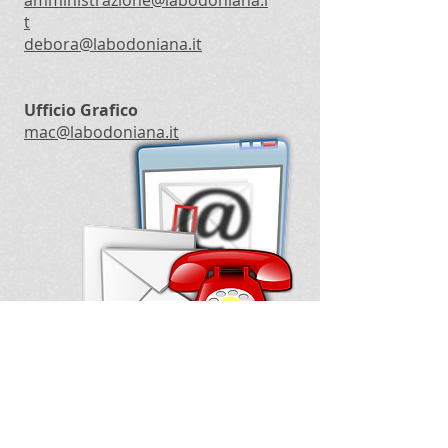
amministrazione@labodoniana.i
t
debora@labodoniana.it
Ufficio Grafico
mac@labodoniana.it
© 2020 by Tipografia La Bodoniana
snc - Tel.
0471 202624
- Fax
0471
202590
-
paolo@labodoniana.it